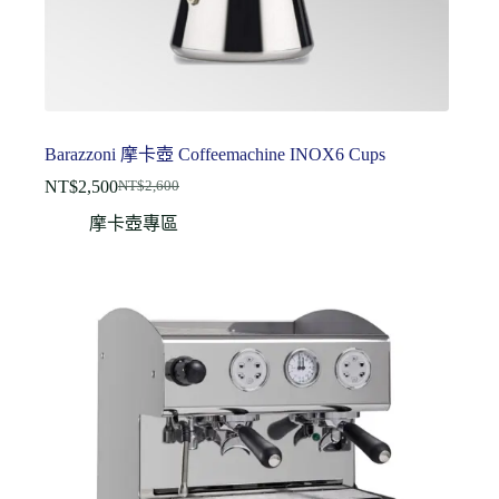
Barazzoni 摩卡壺 Coffeemachine INOX6 Cups
NT$
2,500
NT$
2,600
摩卡壺專區