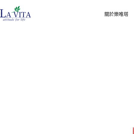
關於樂唯塔
首頁
義大利Moak代理
Moak 1kg 彩虹特調
咖啡豆 Moa