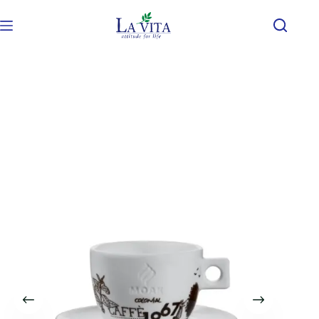
首頁
義大利Moak代理
咖啡杯專區
ＭＯＡＫ｜ 卡布杯 250 cc