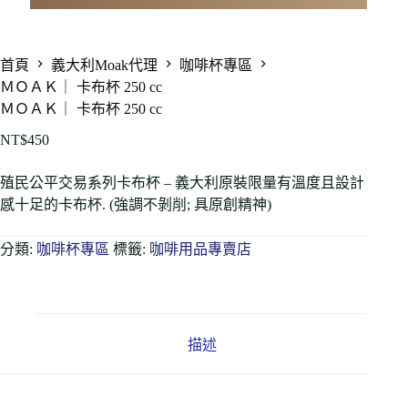
首頁
義大利Moak代理
咖啡杯專區
ＭＯＡＫ｜ 卡布杯 250 cc
ＭＯＡＫ｜ 卡布杯 250 cc
NT$
450
殖民公平交易系列卡布杯 – 義大利原裝限量有溫度且設計
感十足的卡布杯. (強調不剝削; 具原創精神)
分類:
咖啡杯專區
標籤:
咖啡用品專賣店
描述