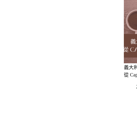
義大
從 Cap